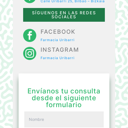
Calle Uribarri 25, Bilbao – Bizkaia
SÍGUENOS EN LAS REDES
SOCIALES
FACEBOOK

Farmacia Uribarri
INSTAGRAM

Farmacia Uribarri
Envíanos tu consulta
desde el siguiente
formulario