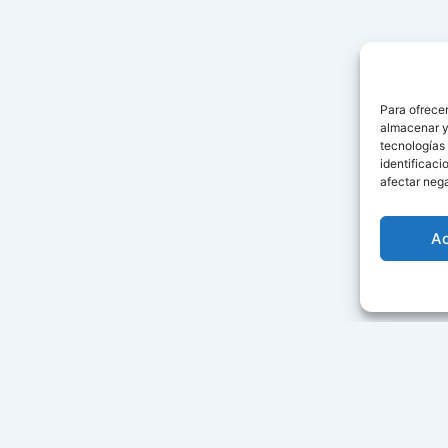
Para ofrecer
almacenar y/
tecnologías
identificaci
afectar nega
A