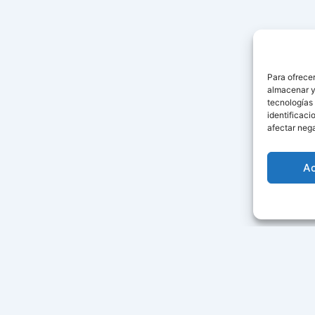
Para ofrecer
almacenar y/
tecnologías
identificaci
afectar nega
A