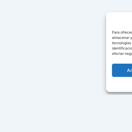
Para ofrecer
almacenar y/
tecnologías
identificaci
afectar nega
A