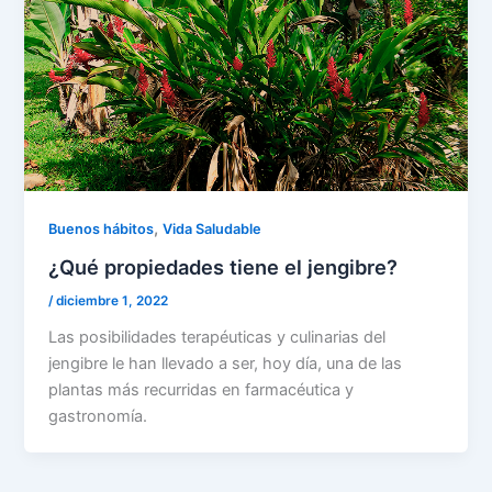
,
Buenos hábitos
Vida Saludable
¿Qué propiedades tiene el jengibre?
/
diciembre 1, 2022
Las posibilidades terapéuticas y culinarias del
jengibre le han llevado a ser, hoy día, una de las
plantas más recurridas en farmacéutica y
gastronomía.