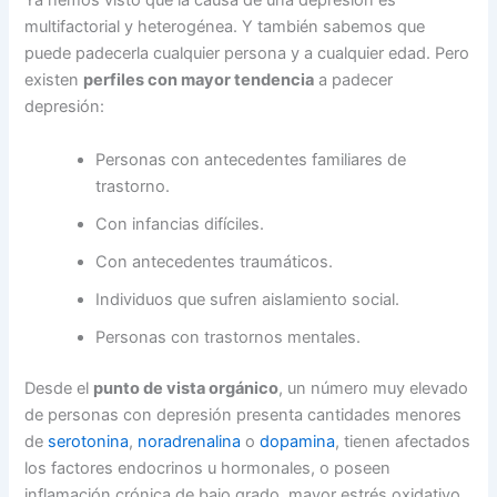
Ya hemos visto que la causa de una depresión es
multifactorial y heterogénea. Y también sabemos que
puede padecerla cualquier persona y a cualquier edad. Pero
existen
perfiles con mayor tendencia
a padecer
depresión:
Personas con antecedentes familiares de
trastorno.
Con infancias difíciles.
Con antecedentes traumáticos.
Individuos que sufren aislamiento social.
Personas con trastornos mentales.
Desde el
punto de vista orgánico
, un número muy elevado
de personas con depresión presenta cantidades menores
de
serotonina
,
noradrenalina
o
dopamina
, tienen afectados
los factores endocrinos u hormonales, o poseen
inflamación crónica de bajo grado, mayor estrés oxidativo