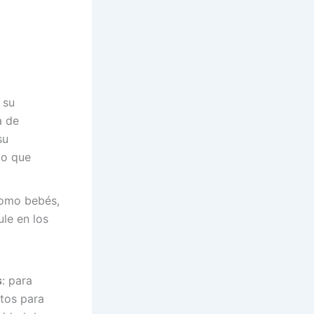
 su
a de
su
lo que
 como bebés,
le en los
s
: para
ptos para