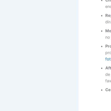
enc
Re
dir
Mo
no
Pro
pr
fo
Aft
de 
fa
Cep