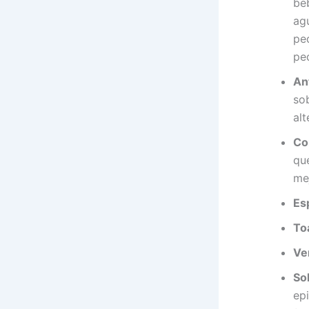
beb
ag
ped
pe
Ant
so
alt
Co
que
mej
Es
Toa
Ve
So
epi