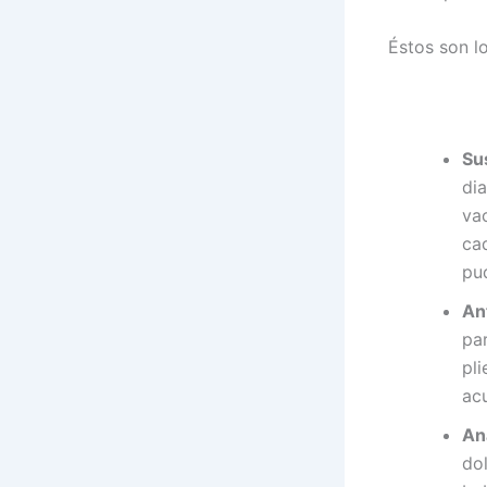
Éstos son l
Su
dia
va
ca
pud
An
pa
pli
ac
An
dol