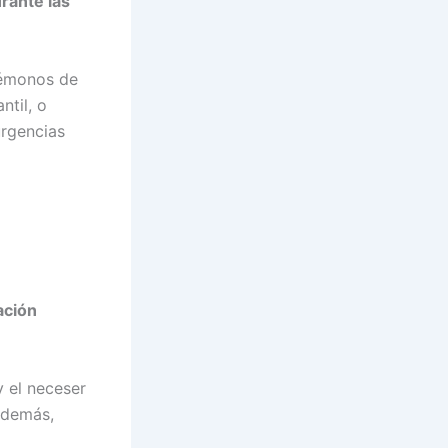
rante las
rémonos de
ntil, o
urgencias
ación
y el neceser
 además,