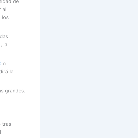
esidad de
 al
 los
idas
, la
s
o
irá la
das grandes.
 tras
l