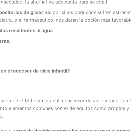
rmacéutico, la alternativa adecuada para su edad.
positorios de glicerina
: por si los pequeños sufren estreñim
diatra, o el farmacéutico, nos darán la opción más favorabl
itas resistentes al agua
.
eras.
en el neceser de viaje infantil?
ó con el botiquín infantil, el neceser de viaje infantil tam
anto elementos comunes con el de adultos como propios y 
o.
mos el
error de decidir comprar los enseres para el neces