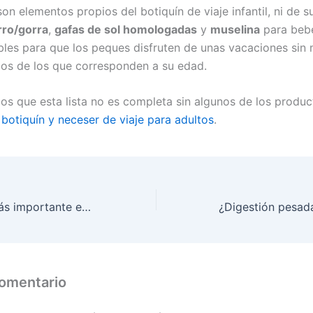
n elementos propios del botiquín de viaje infantil, ni de s
rro/gorra
,
gafas de sol homologadas
y
muselina
para bebé
bles para que los peques disfruten de unas vacaciones sin
os de los que corresponden a su edad.
os que esta lista no es completa sin algunos de los produc
 botiquín y neceser de viaje para adultos
.
Magnesio, ¿es más importante en verano?
comentario