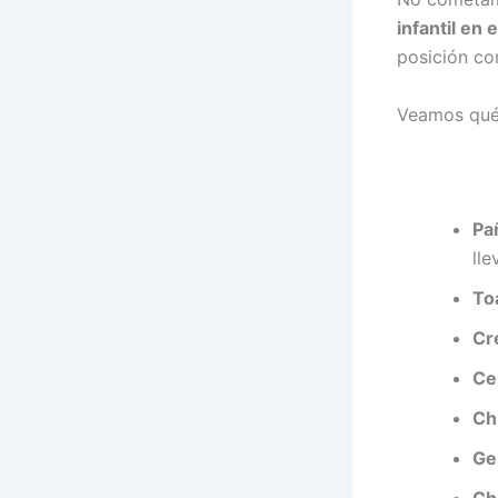
infantil en 
posición c
Veamos qué
Pa
lle
To
Cr
Ce
Ch
Ge
Ch