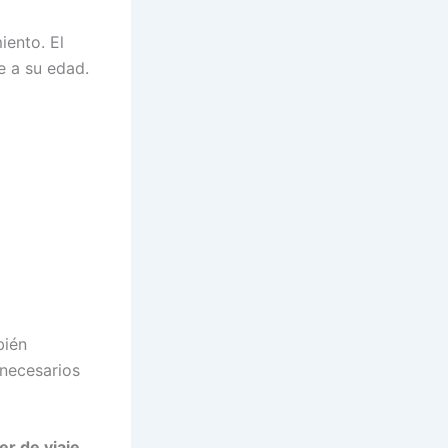
iento. El
e a su edad.
bién
necesarios
er de viaje