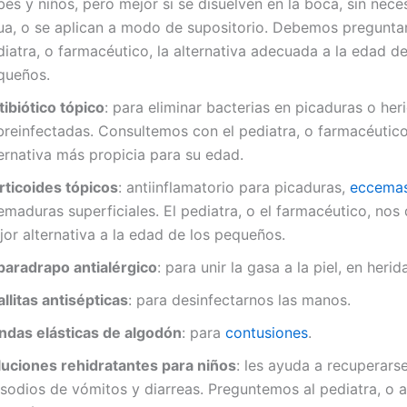
és y niños, pero mejor si se disuelven en la boca, sin nec
ua, o se aplican a modo de supositorio. Debemos preguntar
iatra, o farmacéutico, la alternativa adecuada a la edad de
queños.
ibiótico tópico
: para eliminar bacterias en picaduras o her
breinfectadas. Consultemos con el pediatra, o farmacéutico
ernativa más propicia para su edad.
rticoides tópicos
: antiinflamatorio para picaduras,
eccema
maduras superficiales. El pediatra, o el farmacéutico, nos d
or alternativa a la edad de los pequeños.
paradrapo antialérgico
: para unir la gasa a la piel, en heri
llitas antisépticas
: para desinfectarnos las manos.
ndas elásticas de algodón
: para
contusiones
.
luciones rehidratantes para niños
: les ayuda a recuperarse
sodios de vómitos y diarreas. Preguntemos al pediatra, o a