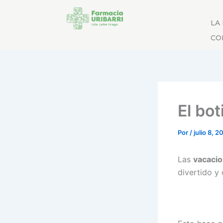
LA
CO
El bot
Por
/
julio 8, 
Las
vacacio
divertido y