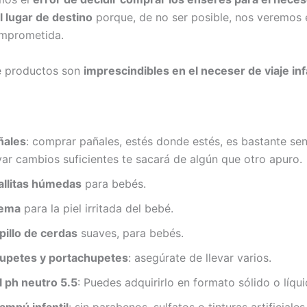
el lugar de destino
porque, de no ser posible, nos veremos 
omprometida.
 productos son
imprescindibles en el neceser de viaje inf
ñales
: comprar pañales, estés donde estés, es bastante senc
var cambios suficientes te sacará de algún que otro apuro.
allitas húmedas
para bebés.
ema
para la piel irritada del bebé.
pillo de cerdas
suaves, para bebés.
upetes y portachupetes
: asegúrate de llevar varios.
l ph neutro 5.5
: Puedes adquirirlo en formato sólido o líqui
ampú infantil
: sin parabenos, sulfatos o tinturas artificiale