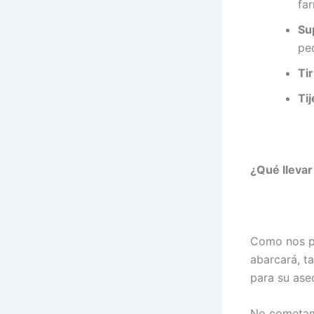
fa
Su
pe
Tir
Tij
¿Qué llevar 
Como nos pas
abarcará, t
para su ase
No cometa