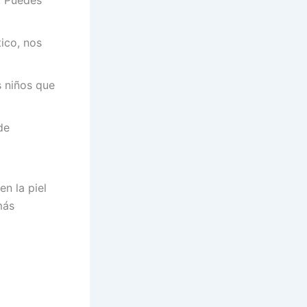
tico, nos
s niños que
de
en la piel
más