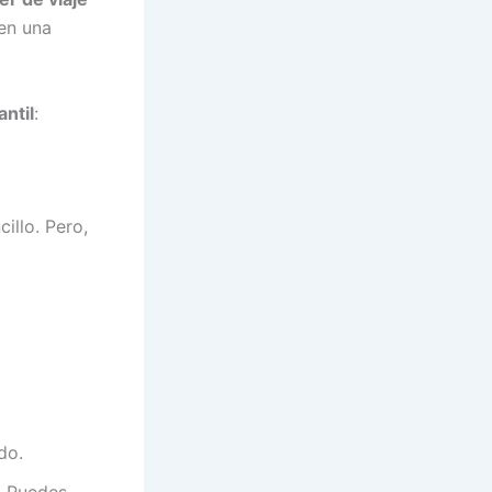
en una
antil
:
illo. Pero,
do.
s. Puedes