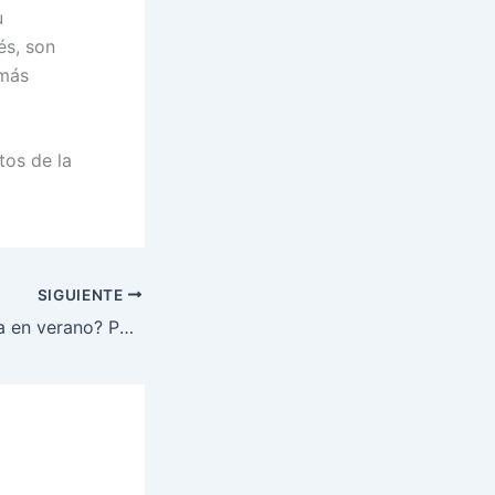
u
s, son
 más
tos de la
SIGUIENTE
¿Digestión pesada en verano? Pongámosle solución