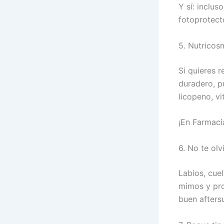
Y sí: inclus
fotoprotect
5. Nutricos
Si quieres 
duradero, p
licopeno, v
¡En Farmaci
6. No te ol
Labios, cue
mimos y pro
buen afters