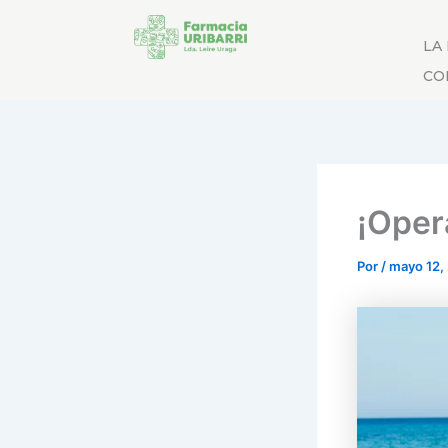
LA
CO
¡Oper
Por
/
mayo 12,