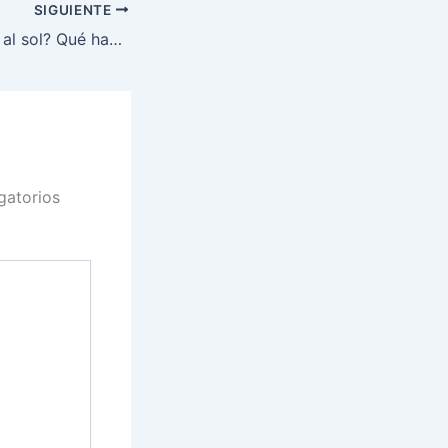
SIGUIENTE
¿Te has quemado al sol? Qué hacer y cómo proteger tu piel para que no vuelva a ocurrir
gatorios