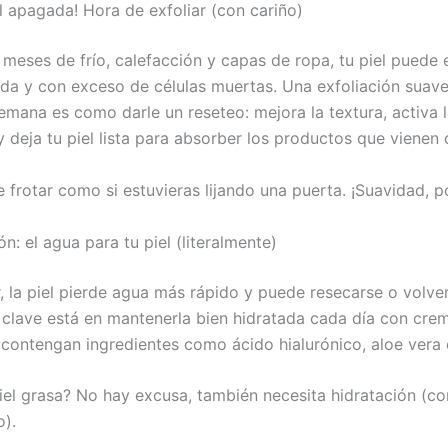
el apagada! Hora de exfoliar (con cariño)
meses de frío, calefacción y capas de ropa, tu piel puede 
a y con exceso de células muertas. Una exfoliación suave
emana es como darle un reseteo: mejora la textura, activa 
y deja tu piel lista para absorber los productos que vienen
 frotar como si estuvieras lijando una puerta. ¡Suavidad, p
ón: el agua para tu piel (literalmente)
r, la piel pierde agua más rápido y puede resecarse o volv
a clave está en mantenerla bien hidratada cada día con cre
contengan ingredientes como ácido hialurónico, aloe vera o
piel grasa? No hay excusa, también necesita hidratación (co
o).