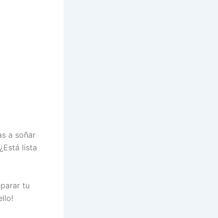
as a soñar
¿Está lista
eparar tu
llo!