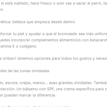
o si está nublado, hace fresco o solo vas a sacar al perro, 
or.
mética: belleza que empieza desde dentro
reforzar tu piel y ayudar a que el bronceado sea más unifor
uedes incorporar complementos alimenticios con betacaro
itamina E o colágeno.
a Uribarri tenemos opciones para todos los gustos y neces
vides de las zonas olvidadas
llo, escote, orejas, manos… esas grandes olvidadas. Tambié
tección. Un bálsamo con SPF, una crema específica para c
un pueden marcar la diferencia.