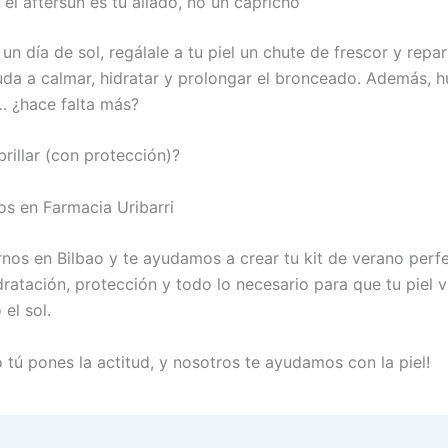
: el aftersun es tu aliado, no un capricho
n día de sol, regálale a tu piel un chute de frescor y repar
uda a calmar, hidratar y prolongar el bronceado. Además, h
 ¿hace falta más?
brillar (con protección)?
s en Farmacia Uribarri
arnos en Bilbao y te ayudamos a crear tu kit de verano perf
dratación, protección y todo lo necesario para que tu piel 
 el sol.
 tú pones la actitud, y nosotros te ayudamos con la piel!