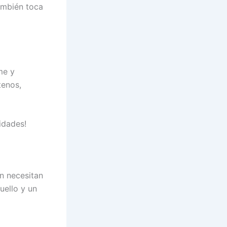
también toca
me y
tenos,
idades!
n necesitan
uello y un