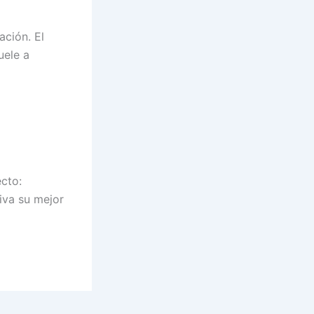
ación. El
uele a
ecto:
viva su mejor