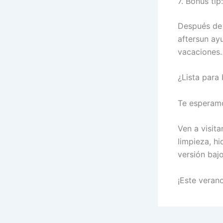
7. Bonus tip
Después de u
aftersun ay
vacaciones…
¿Lista para 
Te esperamo
Ven a visit
limpieza, hi
versión bajo
¡Este verano