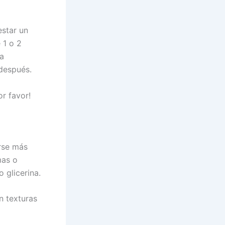
estar un
 1 o 2
la
 después.
or favor!
erse más
mas o
 glicerina.
n texturas