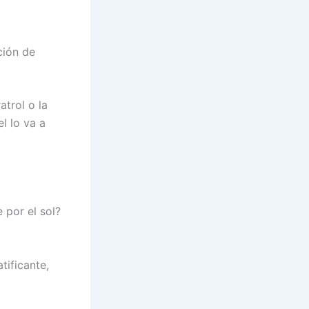
ción de
atrol o la
el lo va a
 por el sol?
tificante,