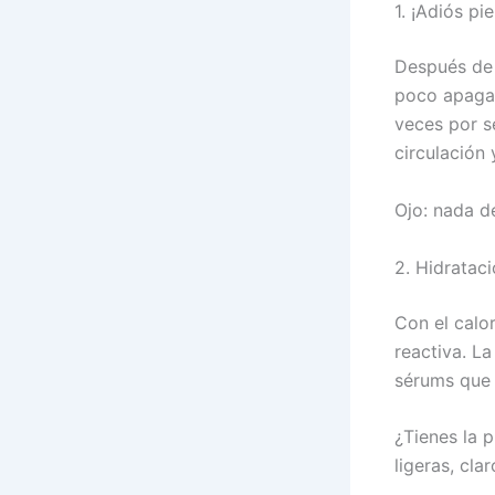
1. ¡Adiós pi
Después de 
poco apagad
veces por s
circulación 
Ojo: nada de
2. Hidrataci
Con el calo
reactiva. L
sérums que 
¿Tienes la 
ligeras, clar